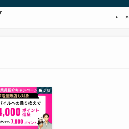
ブ
キ
店舗